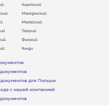
ий
Корейский
ский
Македонский
ий
Малайский
кий
Тайский
кий
Финский
ий
Хинди
окументов
документов
документов для Польши
ода с нашей компанией
 документов