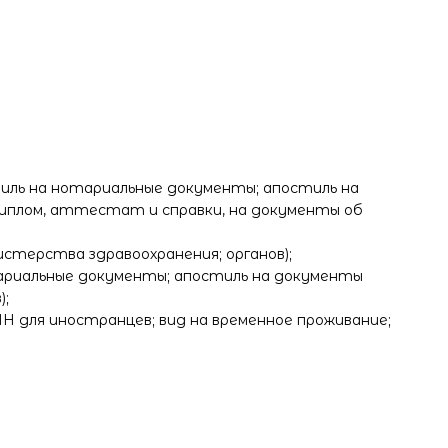
тиль на нотариальные документы; апостиль на
 диплом, аттестат и справки, на документы об
терства здравоохранения; органов);
тариальные документы; апостиль на документы
);
Н для иностранцев; вид на временное проживание;