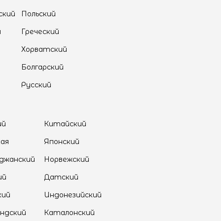
ский
Польский
й
Греческий
Хорватский
Болгарский
Русский
ий
Китайский
кая
Японский
джанский
Норвежский
ий
Датский
кий
Индонезийский
ндский
Каталонский