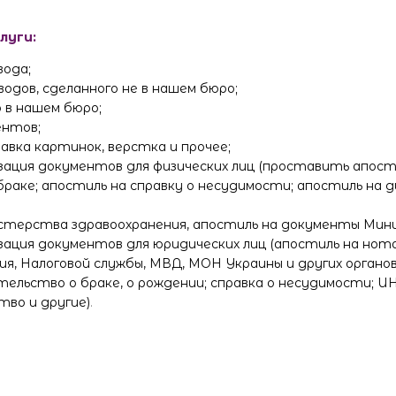
луги:
вода;
одов, сделанного не в нашем бюро;
 в нашем бюро;
ентов;
вка картинок, верстка и прочее;
изация документов для физических лиц (проставить апос
браке; апостиль на справку о несудимости; апостиль на
терства здравоохранения, апостиль на документы Минис
изация документов для юридических лиц (апостиль на но
, Налоговой службы, МВД, МОН Украины и других органов
ельство о браке, о рождении; справка о несудимости; ИН
во и другие)
.