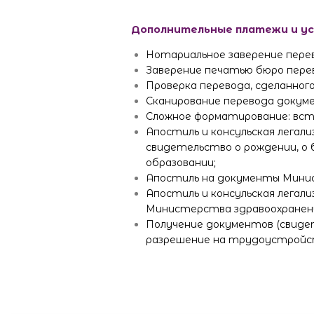
Дополнительные платежи и ус
Нотариальное заверение пере
Заверение печатью бюро перев
Проверка перевода, сделанного
Сканирование перевода докум
Сложное форматирование: вста
Апостиль и консульская легал
свидетельство о рождении, о 
образовании;
Апостиль на документы Минис
Апостиль и консульская легал
Министерства здравоохранения
Получение документов (свидет
разрешение на трудоустройст