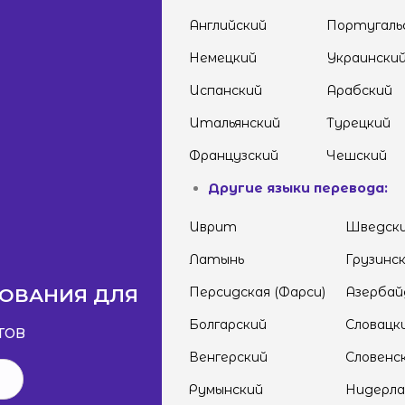
Английский
Португаль
Немецкий
Украински
Испанский
Арабский
Итальянский
Турецкий
Французский
Чешский
Другие языки перевода:
Иврит
Шведск
Латынь
Грузинс
НОВАНИЯ ДЛЯ
Персидская (Фарси)
Азербай
Болгарский
Словацк
тов
Венгерский
Словенс
Румынский
Нидерла