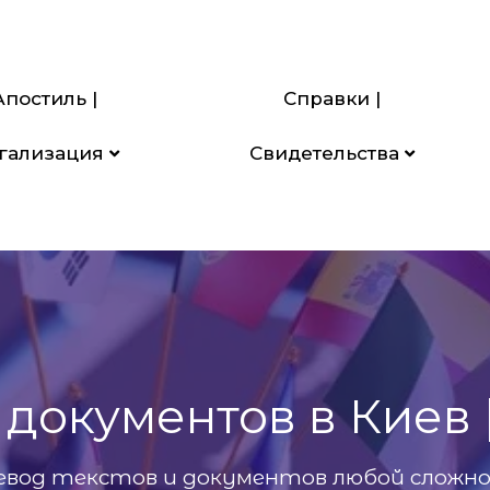
Апостиль |
Справки |
гализация
Свидетельства
документов в Киев 
евод текстов и документов любой сложн