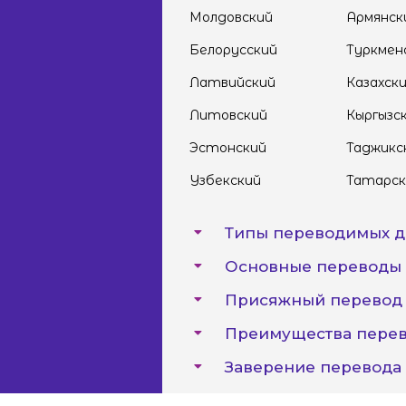
Молдовский
Армянск
Белорусский
Туркмен
Латвийский
Казахск
Литовский
Кыргызс
Эстонский
Таджикс
Узбекский
Татарск
Типы переводимых д
Основные переводы 
Присяжный перевод 
Преимущества перев
Заверение перевода