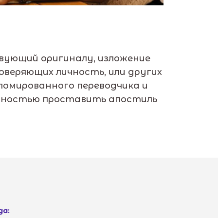
ующий оригиналу, изложение
веряющих личность, или других
ломированного переводчика и
ожностью проставить апостиль
да: