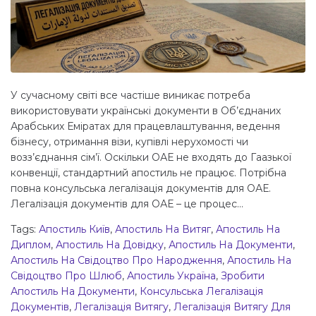
У сучасному світі все частіше виникає потреба
використовувати українські документи в Об’єднаних
Арабських Еміратах для працевлаштування, ведення
бізнесу, отримання візи, купівлі нерухомості чи
возз’єднання сім’ї. Оскільки ОАЕ не входять до Гаазької
конвенції, стандартний апостиль не працює. Потрібна
повна консульська легалізація документів для ОАЕ.
Легалізація документів для ОАЕ – це процес...
Tags:
Апостиль Київ
,
Апостиль На Витяг
,
Апостиль На
Диплом
,
Апостиль На Довідку
,
Апостиль На Документи
,
Апостиль На Свідоцтво Про Народження
,
Апостиль На
Свідоцтво Про Шлюб
,
Апостиль Україна
,
Зробити
Апостиль На Документи
,
Консульська Легалізація
Документів
,
Легалізація Витягу
,
Легалізація Витягу Для